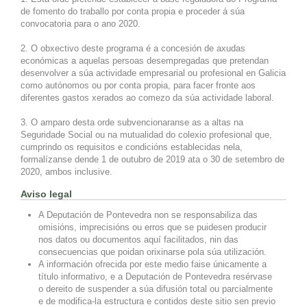
de fomento do traballo por conta propia e proceder á súa
convocatoria para o ano 2020.
2. O obxectivo deste programa é a concesión de axudas
económicas a aquelas persoas desempregadas que pretendan
desenvolver a súa actividade empresarial ou profesional en Galicia
como autónomos ou por conta propia, para facer fronte aos
diferentes gastos xerados ao comezo da súa actividade laboral.
3. O amparo desta orde subvencionaranse as a altas na
Seguridade Social ou na mutualidad do colexio profesional que,
cumprindo os requisitos e condicións establecidas nela,
formalízanse dende 1 de outubro de 2019 ata o 30 de setembro de
2020, ambos inclusive.
Aviso legal
A Deputación de Pontevedra non se responsabiliza das
omisións, imprecisións ou erros que se puidesen producir
nos datos ou documentos aquí facilitados, nin das
consecuencias que poidan orixinarse pola súa utilización.
A información ofrecida por este medio faise únicamente a
título informativo, e a Deputación de Pontevedra resérvase
o dereito de suspender a súa difusión total ou parcialmente
e de modifica-la estructura e contidos deste sitio sen previo