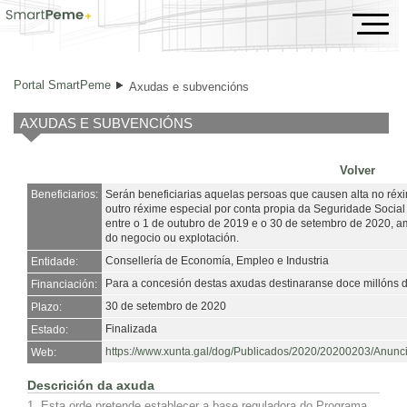
Axudas e subvencións
Portal SmartPeme
Axudas e subvencións
AXUDAS E SUBVENCIÓNS
Volver
Beneficiarios:
Serán beneficiarias aquelas persoas que causen alta no réx
outro réxime especial por conta propia da Seguridade Social
entre o 1 de outubro de 2019 e o 30 de setembro de 2020, amb
do negocio ou explotación.
Consellería de Economía, Empleo e Industria
Entidade:
Para a concesión destas axudas destinaranse doce millóns d
Financiación:
30 de setembro de 2020
Plazo:
Finalizada
Estado:
https://www.xunta.gal/dog/Publicados/2020/20200203/Anun
Web:
Descrición da axuda
1. Esta orde pretende establecer a base reguladora do Programa