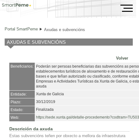
Axudas e subvencións
Portal SmartPeme
Axudas e subvencións
AXUDAS E SUBVENCIÓNS
Volver
Beneficiarios:
Poderán ser persoas beneficiarias das subvencións as persoas
establecementos turísticos de aloxamento e de restauración 
bases e que teñan autorizado ou clasificado, conforme establ
Empresas e Actividades Turísticas da Xunta de Galicia, o esta
axuda
Xunta de Galicia
Entidade:
30/12/2019
Plazo:
Finalizada
Estado:
https://sede.xunta.gal/detalle-procedemento?codtram=T
Web:
Descrición da axuda
Estas subvencións teñen por obxecto a mellora da infraestrutura