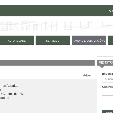
Ga
ACTUALIDADE
SERVIZOS
AXUDAS E SUBVENCIÓNS
REXISTR
Enderez
Volver
 non Agrarias
Contras
)
 / Centros de I+D
gados)