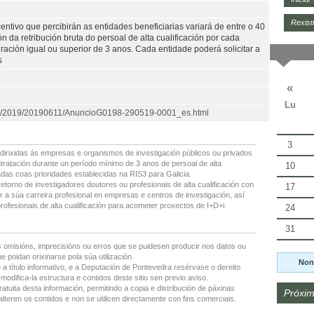
Rexist
entivo que percibirán as entidades beneficiarias variará de entre o 40
n da retribución bruta do persoal de alta cualificación por cada
ración igual ou superior de 3 anos. Cada entidade poderá solicitar a
s
«
Lu
dos/2019/20190611/AnuncioG0198-290519-0001_es.html
3
dirixidas ás empresas e organismos de investigación públicos ou privados
ntratación durante un período mínimo de 3 anos de persoal de alta
10
ñadas coas prioridades establecidas na RIS3 para Galicia.
etorno de investigadores doutores ou profesionais de alta cualificación con
17
 a súa carreira profesional en empresas e centros de investigación, así
ofesionais de alta cualificación para acometer proxectos de I+D+i.
24
31
 omisións, imprecisións ou erros que se puidesen producir nos datos ou
 poidan orixinarse pola súa utilización.
Non
 a título informativo, e a Deputación de Pontevedra resérvase o dereito
modifica-la estructura e contidos deste sitio sen previo aviso.
ratuita desta información, permitindo a copia e distribución de páxinas
Próxim
lteren os contidos e non se utilicen directamente con fins comerciais.