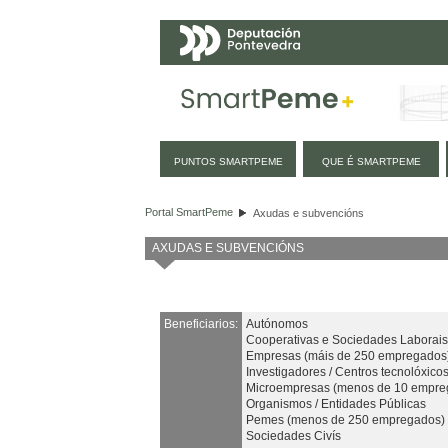
Navegación
PUNTOS SMARTPEME
QUE É SMARTPEME
Axudas e subvencións
Portal SmartPeme
Axudas e subvencións
AXUDAS E SUBVENCIÓNS
Beneficiarios:
Autónomos
Cooperativas e Sociedades Laborais
Empresas (máis de 250 empregados
Investigadores / Centros tecnolóxicos
Microempresas (menos de 10 empre
Organismos / Entidades Públicas
Pemes (menos de 250 empregados)
Sociedades Civís