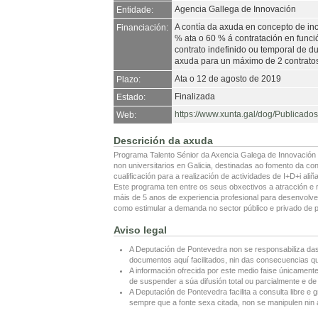
Agencia Gallega de Innovación
Entidade:
A contía da axuda en concepto de inc
Financiación:
% ata o 60 % á contratación en funció
contrato indefinido ou temporal de du
axuda para un máximo de 2 contrato
Ata o 12 de agosto de 2019
Plazo:
Finalizada
Estado:
https://www.xunta.gal/dog/Publica
Web:
Descrición da axuda
Programa Talento Sénior da Axencia Galega de Innovación 
non universitarios en Galicia, destinadas ao fomento da co
cualificación para a realización de actividades de I+D+i ali
Este programa ten entre os seus obxectivos a atracción e r
máis de 5 anos de experiencia profesional para desenvolver
como estimular a demanda no sector público e privado de pr
Aviso legal
A Deputación de Pontevedra non se responsabiliza das
documentos aquí facilitados, nin das consecuencias que
A información ofrecida por este medio faise únicamente
de suspender a súa difusión total ou parcialmente e de 
A Deputación de Pontevedra facilita a consulta libre e g
sempre que a fonte sexa citada, non se manipulen nin a