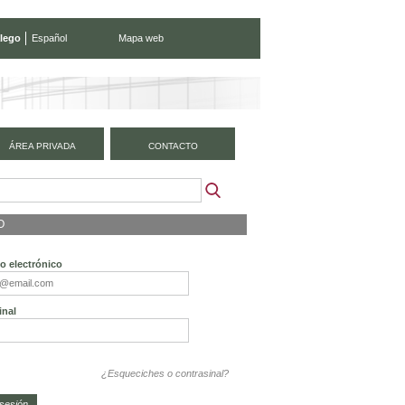
lego
Español
Mapa web
ÁREA PRIVADA
CONTACTO
O
o electrónico
inal
¿Esqueciches o contrasinal?