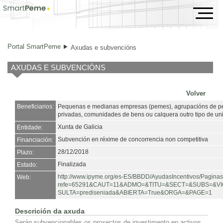
Axudas e subvencións
Portal SmartPeme
Axudas e subvencións
AXUDAS E SUBVENCIÓNS
Volver
Beneficiarios:
Pequenas e medianas empresas (pemes), agrupacións de pers
privadas, comunidades de bens ou calquera outro tipo de u
Xunta de Galicia
Entidade:
Subvención en réxime de concorrencia non competitiva
Financiación:
28/12/2018
Plazo:
Finalizada
Estado:
http://www.ipyme.org/es-ES/BBDD/AyudasIncentivos/Paginas
Web:
refe=65291&CAUT=11&ADMO=&TITU=&SECT=&SUBS=&VI
SULTA=prediseniada&ABIERTA=True&ORGA=&PAGE=1
Descrición da axuda
Serán subvencionables os proxectos de investimento en activos