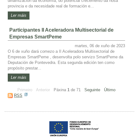
dinamización da economía, do potencial crecemento da nosa
provincia e da necesidade real de formación e...
Ler máis
Participantes II Aceleradora Multisectorial de
Empresas SmartPeme
martes, 06 de xuño de 2023
O 6 de xuño dará comezo a II Aceleradora Multisectorial de
Empresas SmartPeme , desenvolta polo servizo SmartPeme da
Deputación de Pontevedra. Esta segunda edición ten como
propósito prestar...
Ler máis
Primeiro
Anterior
Páxina
1
de
71
Seguinte
Último
RSS