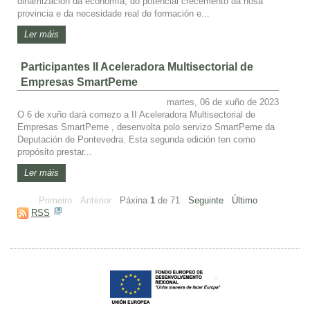
dinamización da economía, do potencial crecemento da nosa
provincia e da necesidade real de formación e...
Ler máis
Participantes II Aceleradora Multisectorial de
Empresas SmartPeme
martes, 06 de xuño de 2023
O 6 de xuño dará comezo a II Aceleradora Multisectorial de
Empresas SmartPeme , desenvolta polo servizo SmartPeme da
Deputación de Pontevedra. Esta segunda edición ten como
propósito prestar...
Ler máis
Primeiro
Anterior
Páxina
1
de
71
Seguinte
Último
RSS