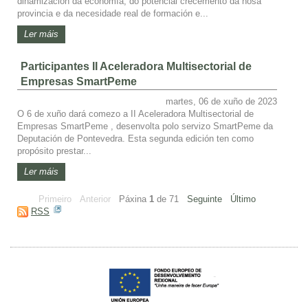
dinamización da economía, do potencial crecemento da nosa
provincia e da necesidade real de formación e...
Ler máis
Participantes II Aceleradora Multisectorial de
Empresas SmartPeme
martes, 06 de xuño de 2023
O 6 de xuño dará comezo a II Aceleradora Multisectorial de
Empresas SmartPeme , desenvolta polo servizo SmartPeme da
Deputación de Pontevedra. Esta segunda edición ten como
propósito prestar...
Ler máis
Primeiro
Anterior
Páxina
1
de
71
Seguinte
Último
RSS