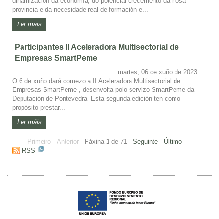
dinamización da economía, do potencial crecemento da nosa
provincia e da necesidade real de formación e...
Ler máis
Participantes II Aceleradora Multisectorial de
Empresas SmartPeme
martes, 06 de xuño de 2023
O 6 de xuño dará comezo a II Aceleradora Multisectorial de
Empresas SmartPeme , desenvolta polo servizo SmartPeme da
Deputación de Pontevedra. Esta segunda edición ten como
propósito prestar...
Ler máis
Primeiro
Anterior
Páxina
1
de
71
Seguinte
Último
RSS