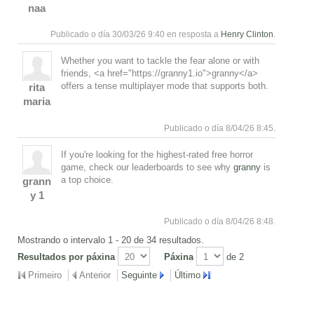
naa
Publicado o día 30/03/26 9:40 en resposta a
Henry Clinton
.
Whether you want to tackle the fear alone or with
friends, <a href="https://granny1.io">granny</a>
offers a tense multiplayer mode that supports both.
rita
maria
Responde
Subir
Publicado o día 8/04/26 8:45.
If you're looking for the highest-rated free horror
game, check our leaderboards to see why
granny
is
a top choice.
grann
y 1
Responde
Subir
Publicado o día 8/04/26 8:48.
Mostrando o intervalo 1 - 20 de 34 resultados.
Resultados por páxina
Páxina
de 2
Primeiro
Anterior
Seguinte
Último