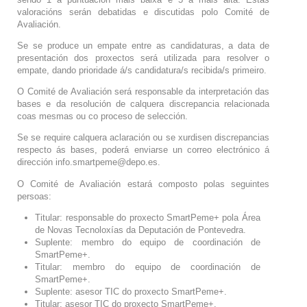
valoracións serán debatidas e discutidas polo Comité de
Avaliación.
Se se produce un empate entre as candidaturas, a data de
presentación dos proxectos será utilizada para resolver o
empate, dando prioridade á/s candidatura/s recibida/s primeiro.
O Comité de Avaliación será responsable da interpretación das
bases e da resolución de calquera discrepancia relacionada
coas mesmas ou co proceso de selección.
Se se require calquera aclaración ou se xurdisen discrepancias
respecto ás bases, poderá enviarse un correo electrónico á
dirección info.smartpeme@depo.es.
O Comité de Avaliación estará composto polas seguintes
persoas:
Titular: responsable do proxecto SmartPeme+ pola Área
de Novas Tecnoloxías da Deputación de Pontevedra.
Suplente: membro do equipo de coordinación de
SmartPeme+.
Titular: membro do equipo de coordinación de
SmartPeme+.
Suplente: asesor TIC do proxecto SmartPeme+.
Titular: asesor TIC do proxecto SmartPeme+.