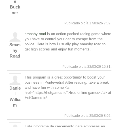
e
Buck
Responde
Subir
ner
Publicado o día 17/03/26 7:39.
smashy road
is an action-packed racing game where
you have to control your car to escape from the
police. Here is how I usually play smashy road to
Smas
get high scores and enjoy fun moments.
hy
Road
Responde
Subir
Publicado o día 22/03/26 15:31.
This program is a great opportunity to boost your
business in Pontevedra! After reading, take a break
and have fun with some <a
Danie
href="https://hotgames.io">free online games</a> at
l
HotGames.io!
Willia
m
Responde
Subir
Publicado o día 25/03/26 8:02.
Este programa de crecemento para empresas en