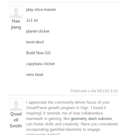
play-slice-master
1v1 lol
Hao
jiang
planet-clicker
level-devil
Build Now GG
capybara clicker
retro bowl
Responde
Subir
Publicado o día 9/01/26 3:16.
I appreciate the community-driven focus of your
SmartPeme growth program in Vigo. I found it
inspiring! It reminds me of how collaborative
Quad
teamwork in gaming, like
geometry dash subzero
,
ell
can foster skills and creativity. Have you considered
Smith
incorporating gamified elements to engage
participants better?