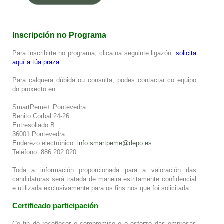
Inscripción no Programa
Para inscribirte no programa, clica na seguinte ligazón:
solicita
aquí a túa praza
.
Para calquera dúbida ou consulta, podes contactar co equipo
do proxecto en:
SmartPeme+ Pontevedra
Benito Corbal 24-26.
Entresollado B
36001 Pontevedra
Enderezo electrónico:
info.smartpeme@depo.es
Teléfono: 886 202 020
Toda a información proporcionada para a valoración das
candidaturas será tratada de maneira estritamente confidencial
e utilizada exclusivamente para os fins nos que foi solicitada.
Certificado participación
Co fin de recoñecer o compromiso e o esforzo das empresas