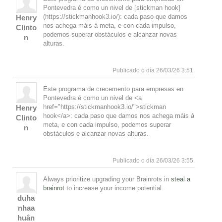
Pontevedra é como un nivel de [stickman hook]
(https://stickmanhook3.io/): cada paso que damos
Henry
nos achega máis á meta, e con cada impulso,
Clinto
podemos superar obstáculos e alcanzar novas
n
alturas.
Responde
Subir
Publicado o día 26/03/26 3:51.
Este programa de crecemento para empresas en
Pontevedra é como un nivel de <a
href="https://stickmanhook3.io/">stickman
Henry
hook</a>: cada paso que damos nos achega máis á
Clinto
meta, e con cada impulso, podemos superar
n
obstáculos e alcanzar novas alturas.
Responde
Subir
Publicado o día 26/03/26 3:55.
Always prioritize upgrading your Brainrots in
steal a
brainrot
to increase your income potential.
duha
nhaa
Responde
Subir
huân