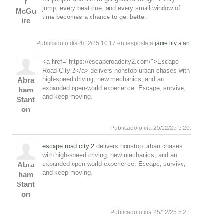
r
jump, every beat cue, and every small window of
McGu
time becomes a chance to get better.
ire
Responde
Subir
Publicado o día 4/12/25 10:17 en resposta a
jame lily alan
.
<a href="https://escaperoadcity2.com/">Escape
Road City 2</a> delivers nonstop urban chases with
high-speed driving, new mechanics, and an
Abra
expanded open-world experience. Escape, survive,
ham
and keep moving.
Stant
on
Responde
Subir
Publicado o día 25/12/25 5:20.
escape road city 2
delivers nonstop urban chases
with high-speed driving, new mechanics, and an
expanded open-world experience. Escape, survive,
Abra
and keep moving.
ham
Stant
on
Responde
Subir
Publicado o día 25/12/25 5:21.