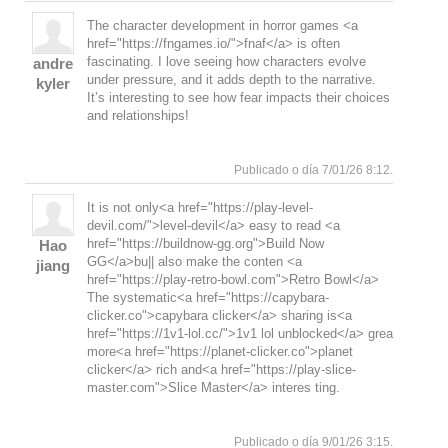
The character development in horror games <a
href="https://fngames.io/">fnaf</a> is often
fascinating. I love seeing how characters evolve
andre
under pressure, and it adds depth to the narrative.
kyler
It’s interesting to see how fear impacts their choices
and relationships!
Responde
Subir
Publicado o día 7/01/26 8:12.
It is not only<a href="https://play-level-
devil.com/">level-devil</a> easy to read <a
href="https://buildnow-gg.org">Build Now
Hao
GG</a>bu|| also make the conten <a
jiang
href="https://play-retro-bowl.com">Retro Bowl</a>
The systematic<a href="https://capybara-
clicker.co">capybara clicker</a> sharing is<a
href="https://1v1-lol.cc/">1v1 lol unblocked</a> grea
more<a href="https://planet-clicker.co">planet
clicker</a> rich and<a href="https://play-slice-
master.com">Slice Master</a> interes ting.
Responde
Subir
Publicado o día 9/01/26 3:15.