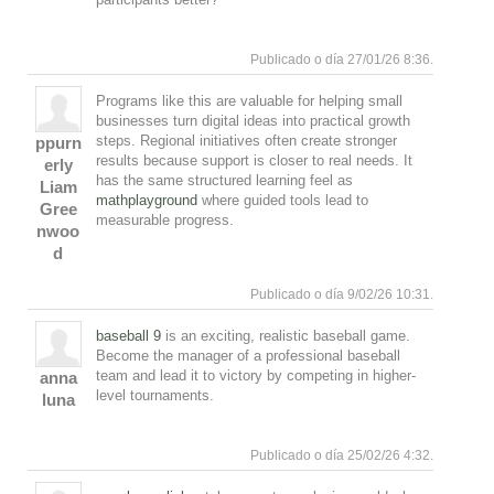
Responde
Subir
Publicado o día 27/01/26 8:36.
Programs like this are valuable for helping small
businesses turn digital ideas into practical growth
steps. Regional initiatives often create stronger
ppurn
results because support is closer to real needs. It
erly
has the same structured learning feel as
Liam
mathplayground
where guided tools lead to
Gree
measurable progress.
nwoo
d
Responde
Subir
Publicado o día 9/02/26 10:31.
baseball 9
is an exciting, realistic baseball game.
Become the manager of a professional baseball
team and lead it to victory by competing in higher-
anna
level tournaments.
luna
Responde
Subir
Publicado o día 25/02/26 4:32.