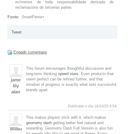
exímense de toda responsabilidade derivada de
reclamacións de terceiras partes.
Fonte:
SmartPeme+
Tweet
Engadir comentario
This forum encourages thoughtful discussion and
long-term thinking
speed stars
. Even products that
seem perfect can be refined further, and that
jame
mindset of progress is exactly what sets successful
lily
brands apart
alan
Responde
Subir
Publicado o día 18/10/25 6:54.
This makes players stick with it, which makes
geometry dash
getting better feel natural and
rewarding. Geometry Dash Full Version is also fun
Wilbu
for people who like to get good at things. Every