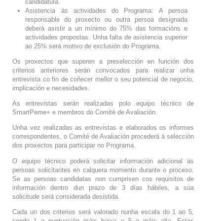
candidatura.
Asistencia ás actividades do Programa: A persoa
responsable do proxecto ou outra persoa designada
deberá asistir a un mínimo do 75% das formacións e
actividades propostas. Unha falta de asistencia superior
ao 25% será motivo de exclusión do Programa.
Os proxectos que superen a preselección en función dos
criterios anteriores serán convocados para realizar unha
entrevista co fin de coñecer mellor o seu potencial de negocio,
implicación e necesidades.
As entrevistas serán realizadas polo equipo técnico de
SmartPeme+ e membros do Comité de Avaliación.
Unha vez realizadas as entrevistas e elaborados os informes
correspondentes, o Comité de Avaliación procederá á selección
dos proxectos para participar no Programa.
O equipo técnico poderá solicitar información adicional ás
persoas solicitantes en calquera momento durante o proceso.
Se as persoas candidatas non cumprisen cos requisitos de
información dentro dun prazo de 3 días hábiles, a súa
solicitude será considerada desistida.
Cada un dos criterios será valorado nunha escala do 1 ao 5,
sendo 1 a puntuación máis baixa e 5 a máis alta. Estas