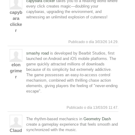
capybara clicker
takes you to a relaxing world where
every click creates magic—doubling your
capybaras, upgrading the environment, and
capyb
witnessing an unlimited explosion of cuteness!
ara
clicke
r
Responde
Subir
Publicado o día 3/03/26 14:29.
smashy road
is developed by Bearbit Studios, first
launched on Android and iOS mobile platforms. The
game quickly attracted millions of downloads
elon
because of its simplicity but extremely addictive.
grime
The game possesses an easy-to-access control
r
mechanism, combined with thrilling chase action
elements, giving players the feeling of "never-ending
escape".
Responde
Subir
Publicado o día 13/03/26 11:47.
The rhythm-based mechanics in
Geometry Dash
create a gameplay experience that feels smooth and
synchronized with the music.
Claud