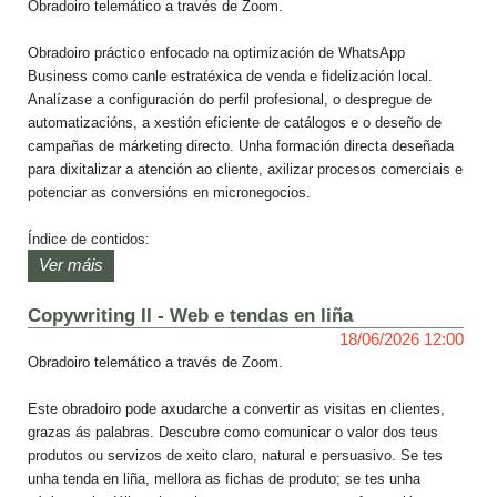
Obradoiro telemático a través de Zoom.

Obradoiro práctico enfocado na optimización de WhatsApp 
Business como canle estratéxica de venda e fidelización local. 
Analízase a configuración do perfil profesional, o despregue de 
automatizacións, a xestión eficiente de catálogos e o deseño de 
campañas de márketing directo. Unha formación directa deseñada 
para dixitalizar a atención ao cliente, axilizar procesos comerciais e 
potenciar as conversións en micronegocios.

Índice de contidos:

Ver máis
1. Introduución a WhatsApp

2. WhatsApp vs. WhatsApp Business

Copywriting II - Web e tendas en liña
3. Crear unha conta en WhatsApp Business

18/06/2026 12:00
4. Novas funcionalidades

Obradoiro telemático a través de Zoom.

O obradoiro será impartido por Guillermo Nass, TSU en Deseñador 
Este obradoiro pode axudarche a convertir as visitas en clientes, 
Gráfico Publicitario do Colexio Universitario Monseñor de Talavera, 
grazas ás palabras. Descubre como comunicar o valor dos teus 
entusiasta da cor e do deseño con experiencia en web, Wordpress, 
produtos ou servizos de xeito claro, natural e persuasivo. Se tes 
posicionamento en redes sociais, márketing dixital, entre outros.
unha tenda en liña, mellora as fichas de produto; se tes unha 