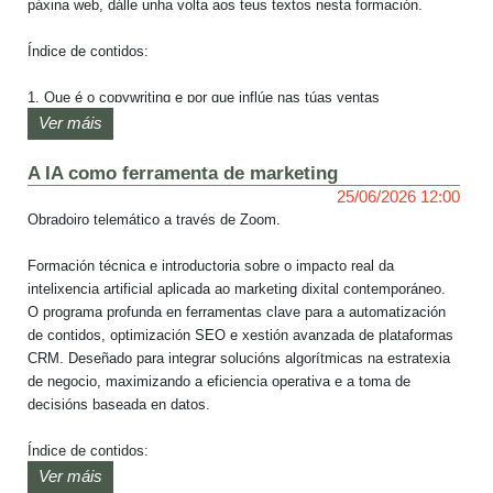
páxina web, dálle unha volta aos teus textos nesta formación.

Índice de contidos:

1. Que é o copywriting e por que inflúe nas túas ventas

2. Como escribir textos que conecten

Ver máis
3. Copys para páxinas clave: inicio, sobre nós, servizos…

4. Copys para fichas de produto

A IA como ferramenta de marketing
25/06/2026 12:00
O obradoiro será impartido por María Aller, Licenciada en 
Obradoiro telemático a través de Zoom.

Publicidade e Relacións Públicas pola Universidad de Vigo, cun 
postgrado en Comunicación Corporativa pola Universidad de A 
Formación técnica e introductoria sobre o impacto real da 
Coruña e un master en márketing dixital na UCM, con mais de 3 
intelixencia artificial aplicada ao marketing dixital contemporáneo. 
anos de experiencia en ecommerce e márketing dixital.
O programa profunda en ferramentas clave para a automatización 
de contidos, optimización SEO e xestión avanzada de plataformas 
CRM. Deseñado para integrar solucións algorítmicas na estratexia 
de negocio, maximizando a eficiencia operativa e a toma de 
decisións baseada en datos.

Índice de contidos:

Ver máis