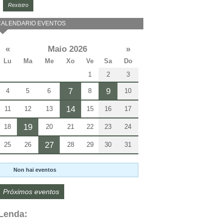
Rexistro
CALENDARIO EVENTOS
«
Maio 2026
»
Lu
Ma
Me
Xo
Ve
Sa
Do
1
2
3
7
9
4
5
6
8
10
14
11
12
13
15
16
17
19
18
20
21
22
23
24
27
25
26
28
29
30
31
Non hai eventos
Próximos eventos
Lenda: