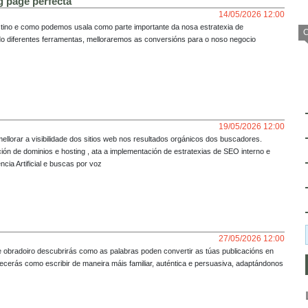
 page perfecta
14/05/2026 12:00
tino e como podemos usala como parte importante da nosa estratexia de 
o diferentes ferramentas, melloraremos as conversións para o noso negocio 
as.

tino.

19/05/2026 12:00
ellorar a visibilidade dos sitios web nos resultados orgánicos dos buscadores. 
n de dominios e hosting , ata a implementación de estratexias de SEO interno e 
cia Artificial e buscas por voz

 Publicidade e Relacións Públicas pola Universidad de Vigo, cun postgrado en 
 un master en márketing dixital na UCM, con mais de 3 anos de experiencia en 
 estratéxicas.



ión, arquitectura web e contido de calidade.

ais e Google My Business.

27/05/2026 12:00
señador Gráfico Publicitario do Colexio Universitario Monseñor de Talavera, 
 obradoiro descubrirás como as palabras poden convertir as túas publicacións en 
rdpress, posicionamento en redes sociais, márketing dixital, entre outros.
cerás como escribir de maneira máis familiar, auténtica e persuasiva, adaptándonos 