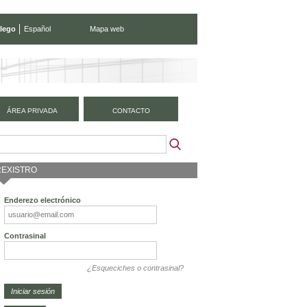
lego
Español
Mapa web
ÁREA PRIVADA
CONTACTO
REXISTRO
Enderezo electrónico
Contrasinal
¿Esqueciches o contrasinal?