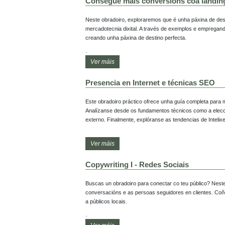
Consegue máis conversións coa landing
Neste obradoiro, exploraremos que é unha páxina de des
mercadotecnia dixital. A través de exemplos e empregand
creando unha páxina de destino perfecta.

Índice de contidos:

Ver máis
1. Que é unha páxina de destino e por que a necesito?

2. Tipos de conversións e para que se usan.

Presencia en Internet e técnicas SEO
3. Anatomía dunha páxina de destino: tipos e característic
4. Diferenzas entre unha páxina web e unha páxina de des
5. Ferramentas para crear unha páxina de destino.

Este obradoiro práctico ofrece unha guía completa para m
6. Exemplos e casos de éxito.

Analízanse desde os fundamentos técnicos como a elecció
externo. Finalmente, explóranse as tendencias de Intelixen
O obradoiro será impartido por María Aller, Licenciada en
Comunicación Corporativa pola Universidad de A Coruña e
1. Conceptos Básicos: Dominio, hosting e recomendacións
Ver máis
2. Fundamentos SEO: Definición, autoridade e relevancia.
3. SEO Interno: Palabras clave, etiquetas de título/descric
Copywriting I - Redes Sociais
4. SEO Externo: Estratexias de Link Building, redes soci
O obradoiro será impartido por Guillermo Nass, TSU en De
Buscas un obradoiro para conectar co teu público? Neste
entusiasta da cor e do deseño con experiencia en web, Wo
conversacións e as persoas seguidores en clientes. Coñe
a públicos locais.

Índice de contidos:
