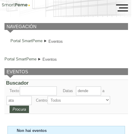
Eventos
NAVEGACIÓN
Portal SmartPeme
Eventos
Portal SmartPeme
Eventos
EVENTOS
Buscador
Texto
Datas
a
Centro
Non hai eventos