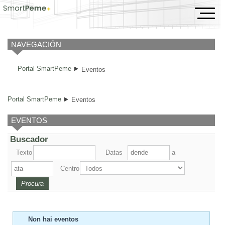
Eventos
NAVEGACIÓN
Portal SmartPeme
Eventos
Portal SmartPeme
Eventos
EVENTOS
Buscador
Texto
Datas
a
Centro
Non hai eventos