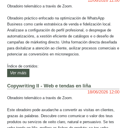
11/06/2026 12:00
Obradoiro telemático a través de Zoom.

Obradoiro práctico enfocado na optimización de WhatsApp 
Business como canle estratéxica de venda e fidelización local. 
Analízase a configuración do perfil profesional, o despregue de 
automatizacións, a xestión eficiente de catálogos e o deseño de 
campañas de márketing directo. Unha formación directa deseñada 
para dixitalizar a atención ao cliente, axilizar procesos comerciais e 
potenciar as conversións en micronegocios.

Índice de contidos:

Ver máis
1. Introduución a WhatsApp

2. WhatsApp vs. WhatsApp Business

Copywriting II - Web e tendas en liña
3. Crear unha conta en WhatsApp Business

18/06/2026 12:00
4. Novas funcionalidades

Obradoiro telemático a través de Zoom.

O obradoiro será impartido por Guillermo Nass, TSU en Deseñador 
Este obradoiro pode axudarche a convertir as visitas en clientes, 
Gráfico Publicitario do Colexio Universitario Monseñor de Talavera, 
grazas ás palabras. Descubre como comunicar o valor dos teus 
entusiasta da cor e do deseño con experiencia en web, Wordpress, 
produtos ou servizos de xeito claro, natural e persuasivo. Se tes 
posicionamento en redes sociais, márketing dixital, entre outros.