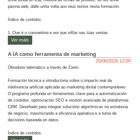
unha tenda en liña, mellora as fichas de produto; se tes unha 
páxina web, dálle unha volta aos teus textos nesta formación.

Índice de contidos:

1. Que é o copywriting e por que inflúe nas túas ventas

2. Como escribir textos que conecten

Ver máis
3. Copys para páxinas clave: inicio, sobre nós, servizos…

4. Copys para fichas de produto

A IA como ferramenta de marketing
25/06/2026 12:00
O obradoiro será impartido por María Aller, Licenciada en 
Obradoiro telemático a través de Zoom.

Publicidade e Relacións Públicas pola Universidad de Vigo, cun 
postgrado en Comunicación Corporativa pola Universidad de A 
Formación técnica e introductoria sobre o impacto real da 
Coruña e un master en márketing dixital na UCM, con mais de 3 
intelixencia artificial aplicada ao marketing dixital contemporáneo. 
anos de experiencia en ecommerce e márketing dixital.
O programa profunda en ferramentas clave para a automatización 
de contidos, optimización SEO e xestión avanzada de plataformas 
CRM. Deseñado para integrar solucións algorítmicas na estratexia 
de negocio, maximizando a eficiencia operativa e a toma de 
decisións baseada en datos.

Índice de contidos:
