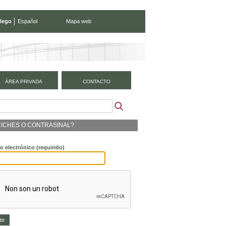
lego
Español
Mapa web
ÁREA PRIVADA
CONTACTO
ICHES O CONTRASINAL?
o electrónico
(requirido)