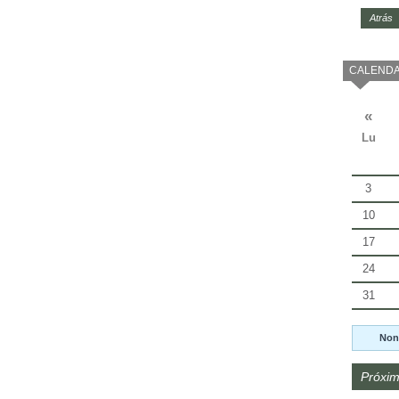
Atrás
CALENDA
«
Lu
3
10
17
24
31
Non
Próxim