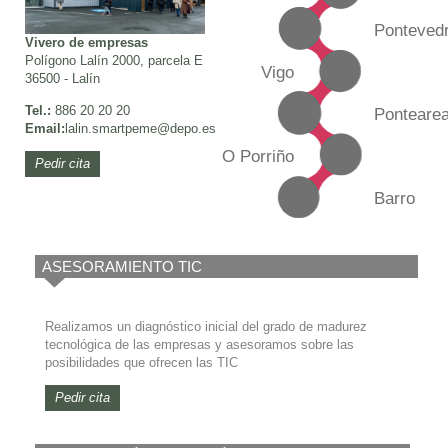
Ponteved
Vivero de empresas
Polígono Lalín 2000, parcela E
Vigo
36500 - Lalín
Tel.:
886 20 20 20
Ponteare
Email:
lalin.smartpeme@depo.es
O Porriño
Pedir cita
Barro
ASESORAMIENTO TIC
Realizamos un diagnóstico inicial del grado de madurez
tecnológica de las empresas y asesoramos sobre las
posibilidades que ofrecen las TIC
Pedir cita