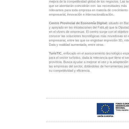
mejora de la competitividad global de los negocios. Las t
que se abordarán coincidirán con las necesidades más
relevantes para toda empresa en materia de crecimiento
empresarial, innovación e internacionalización.
Centro Provincial de Economía Digital:
situado en Ba
y apoyado en las instalaciones del FabLab que la Diputac
en el vivero de empresas. El centro surge con el objetivo
conocer las soluciones tecnológicas más novedosas en e
empresarial, entre las que se engloban impresión 3D, robó
Data y realidad aumentada, entre otras.
TurisTIC
, enfocado en el asesoramiento tecnológico espe
para el sector turístico, dada la relevancia que tiene el se
provincia. Busca ayudar a mejorar el uso y la adaptación d
las empresas del sector, dotándolas de herramientas par
su competitividad y eficiencia.