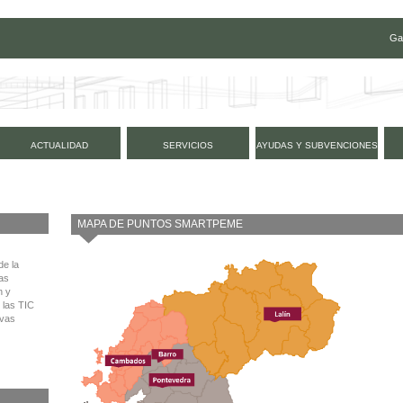
Ga
ACTUALIDAD
SERVICIOS
AYUDAS Y SUBVENCIONES
MAPA DE PUNTOS SMARTPEME
de la
as
n y
 las TIC
evas