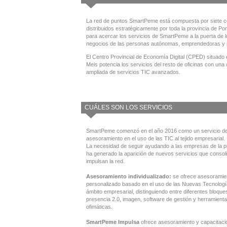
La red de puntos SmartPeme está compuesta por siete c
distribuidos estratégicamente por toda la provincia de Po
para acercar los servicios de SmartPeme a la puerta de 
negocios de las personas autónomas, emprendedoras y
El Centro Provincial de Economía Digital (CPED) situado 
Meis potencia los servicios del resto de oficinas con una 
ampliada de servicios TIC avanzados.
CUÁLES SON LOS SERVICIOS
SmartPeme comenzó en el año 2016 como un servicio d
asesoramiento en el uso de las TIC al tejido empresarial.
La necesidad de seguir ayudando a las empresas de la p
ha generado la aparición de nuevos servicios que consol
impulsan la red.
Asesoramiento individualizado:
se ofrece asesoramie
personalizado basado en el uso de las Nuevas Tecnologí
ámbito empresarial, distinguiendo entre diferentes bloque
presencia 2.0, imagen, software de gestión y herramient
ofimáticas.
SmartPeme
Impulsa
ofrece asesoramiento y capacitació