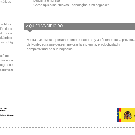
pequeña empresa?
emáticas
Cómo aplico las Nuevas Tecnologías a mi negocio?
rro-Meis
A QUIÉN VA DIRIGIDO
ión tiene
 de dar a
l ámbito
A todas las pymes, personas emprendedoras y autónomas de la provinci
tica, Big
de Pontevedra que deseen mejorar la eficiencia, productividad y
competitividad de sus negocios
cífico
ctor en la
igital de
a mejorar