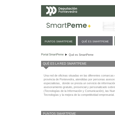
Navegación
PUNTOS SMARTPEME
QUÉ ES SMARTPEME
Qué es SmartPeme
Portal SmartPeme
Qué es SmartPeme
QUÉ ES LA RED SMARTPEME
Una red de oficinas situadas en las diferentes comarcas 
provincia de Pontevedra, atendidas por personas asesor
especialistas, donde se presta un servicio de informació
asesoramiento gratuito, presencial y personalizado sobre
(Tecnologías de la Información y Comunicación), las Nu
Tecnologías y la mejora de la competitividad empresarial.
PUNTOS SMARTPEME