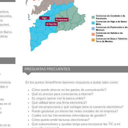
entros,
ntevedra,
los
 pymes.
en Barro-
oferta
PREGUNTAS FRECUENTES
e
En los puntos SmartPeme daremos respuesta a dudas tales como:
rovincia
idan e
Cómo puedo ahorrar en los gastos de comunicación?
Qué es preciso para conectarme a internet?
Es seguro operar con la banca online?
nto
Qué utilidad tiene una firma electrónica?
as en el
Qué me proporciona y qué ventajas tiene el comercio electrónico?
s:
Puedo gestionar yo mismo las redes sociales de mi empresa?
as
Cuáles son las herramientas informáticas de gestión?
Cómo puedo emitir facturas electrónicas?
Qué subvenciones y ayudas tengo para incorporar las TIC a mi
n en la