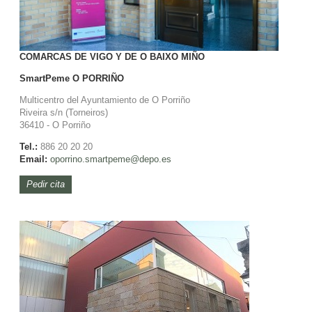
COMARCAS DE VIGO Y DE O BAIXO MIÑO
SmartPeme
O PORRIÑO
Multicentro del Ayuntamiento de O Porriño
Riveira s/n (Torneiros)
36410 - O Porriño
Tel.:
886 20 20 20
Email:
oporrino.smartpeme@depo.es
Pedir cita