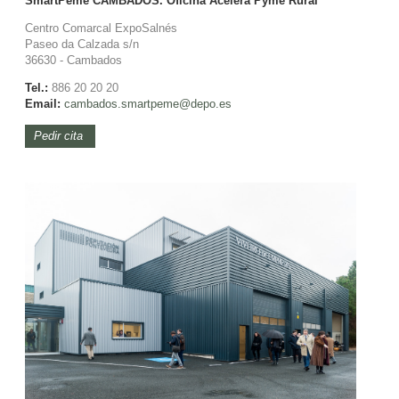
SmartPeme CAMBADOS. Oficina Acelera Pyme Rural
Centro Comarcal ExpoSalnés
Paseo da Calzada s/n
36630 - Cambados
Tel.:
886 20 20 20
Email:
cambados.smartpeme@depo.es
Pedir cita