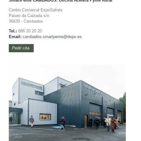
SmartPeme CAMBADOS. Oficina Acelera Pyme Rural
Centro Comarcal ExpoSalnés
Paseo da Calzada s/n
36630 - Cambados
Tel.:
886 20 20 20
Email:
cambados.smartpeme@depo.es
Pedir cita