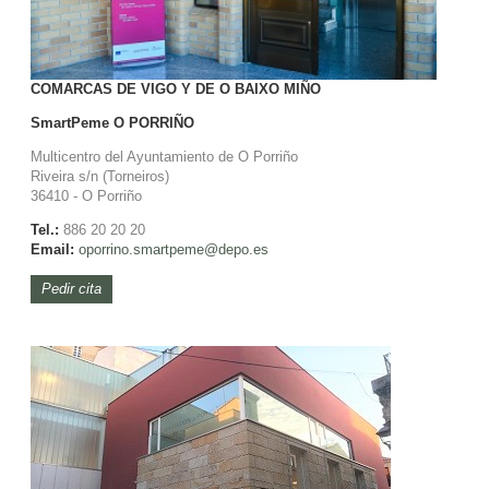
COMARCAS DE VIGO Y DE O BAIXO MIÑO
SmartPeme
O PORRIÑO
Multicentro del Ayuntamiento de O Porriño
Riveira s/n (Torneiros)
36410 - O Porriño
Tel.:
886 20 20 20
Email:
oporrino.smartpeme@depo.es
Pedir cita