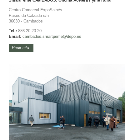
SmartPeme CAMBADOS. Oficina Acelera Pyme Rural
Centro Comarcal ExpoSalnés
Paseo da Calzada s/n
36630 - Cambados
Tel.:
886 20 20 20
Email:
cambados.smartpeme@depo.es
Pedir cita