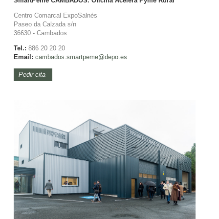
SmartPeme CAMBADOS. Oficina Acelera Pyme Rural
Centro Comarcal ExpoSalnés
Paseo da Calzada s/n
36630 - Cambados
Tel.:
886 20 20 20
Email:
cambados.smartpeme@depo.es
Pedir cita