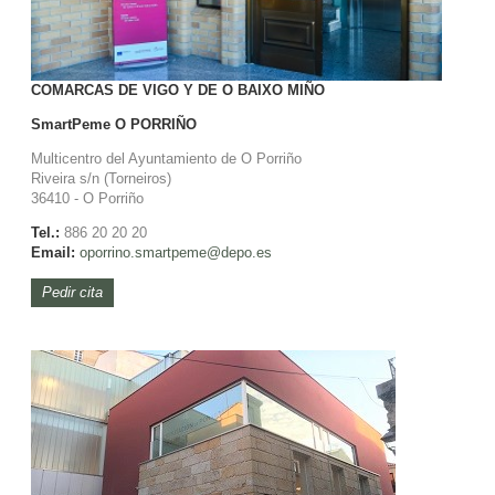
COMARCAS DE VIGO Y DE O BAIXO MIÑO
SmartPeme
O PORRIÑO
Multicentro del Ayuntamiento de O Porriño
Riveira s/n (Torneiros)
36410 - O Porriño
Tel.:
886 20 20 20
Email:
oporrino.smartpeme@depo.es
Pedir cita