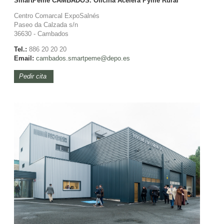
SmartPeme CAMBADOS. Oficina Acelera Pyme Rural
Centro Comarcal ExpoSalnés
Paseo da Calzada s/n
36630 - Cambados
Tel.:
886 20 20 20
Email:
cambados.smartpeme@depo.es
Pedir cita