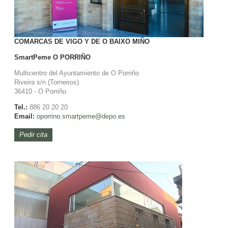
COMARCAS DE VIGO Y DE O BAIXO MIÑO
SmartPeme
O PORRIÑO
Multicentro del Ayuntamiento de O Porriño
Riveira s/n (Torneiros)
36410 - O Porriño
Tel.:
886 20 20 20
Email:
oporrino.smartpeme@depo.es
Pedir cita