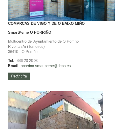
COMARCAS DE VIGO Y DE O BAIXO MIÑO
SmartPeme
O PORRIÑO
Multicentro del Ayuntamiento de O Porriño
Riveira s/n (Torneiros)
36410 - O Porriño
Tel.:
886 20 20 20
Email:
oporrino.smartpeme@depo.es
Pedir cita