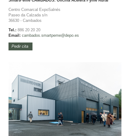
SmartPeme CAMBADOS. Oficina Acelera Pyme Rural
Centro Comarcal ExpoSalnés
Paseo da Calzada s/n
36630 - Cambados
Tel.:
886 20 20 20
Email:
cambados.smartpeme@depo.es
Pedir cita