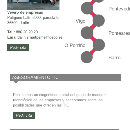
Ponteved
Vivero de empresas
Polígono Lalín 2000, parcela E
Vigo
36500 - Lalín
Tel.:
886 20 20 20
Ponteare
Email:
lalin.smartpeme@depo.es
O Porriño
Pedir cita
Barro
ASESORAMIENTO TIC
Realizamos un diagnóstico inicial del grado de madurez
tecnológica de las empresas y asesoramos sobre las
posibilidades que ofrecen las TIC
Pedir cita