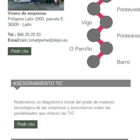
Ponteved
Vivero de empresas
Polígono Lalín 2000, parcela E
Vigo
36500 - Lalín
Tel.:
886 20 20 20
Ponteare
Email:
lalin.smartpeme@depo.es
O Porriño
Pedir cita
Barro
ASESORAMIENTO TIC
Realizamos un diagnóstico inicial del grado de madurez
tecnológica de las empresas y asesoramos sobre las
posibilidades que ofrecen las TIC
Pedir cita