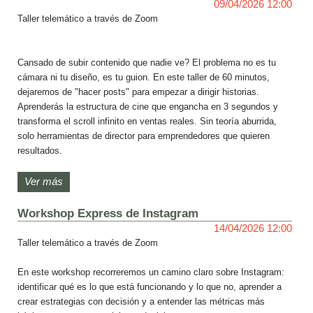
09/04/2026 12:00
Taller telemático a través de Zoom

Cansado de subir contenido que nadie ve? El problema no es tu 
cámara ni tu diseño, es tu guion. En este taller de 60 minutos, 
dejaremos de "hacer posts" para empezar a dirigir historias. 
Aprenderás la estructura de cine que engancha en 3 segundos y 
transforma el scroll infinito en ventas reales. Sin teoría aburrida, 
solo herramientas de director para emprendedores que quieren 
resultados.

Índice:

Ver más
1.  Por qué tu contenido actual es invisible.

Workshop Express de Instagram
2.  La estructura de 3 actos: el mapa para no perder al espectador.

14/04/2026 12:00
3.  Storytelling de impacto: cómo convertir tu producto en el héroe.

Taller telemático a través de Zoom

4.  El guion técnico: planos, ritmo y audio que generan autoridad.

5.  El corte del director: checklist para limpiar el relleno y brillar.

En este workshop recorreremos un camino claro sobre Instagram: 
identificar qué es lo que está funcionando y lo que no, aprender a 
El taller será impartido por Guillermo Nass, TSU en Diseñador 
crear estrategias con decisión y a entender las métricas más 
Gráfico Publicitario del Colegio Universitario Monseñor de Talavera, 