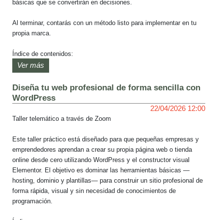
básicas que se convertirán en decisiones.

entusiasta del color y del diseño con experiencia en web, 
Wordpress, posicionamiento en redes sociales, marketing digital, 
Al terminar, contarás con un método listo para implementar en tu 
entre otros.

propia marca.

El taller será impartido por Guillermo Nass, TSU en Diseñador 
Índice de contenidos:

Gráfico Publicitario del Colegio Universitario Monseñor de Talavera, 
1. El contenido que viene en Instagram

Ver más
entusiasta del color y del diseño con experiencia en web, 
2. Estrategias sencillas que no complican

Wordpress, posicionamiento en redes sociales, marketing digital, 
3. De tus métricas a decisiones.
Diseña tu web profesional de forma sencilla con
entre otros.
WordPress
22/04/2026 12:00
Taller telemático a través de Zoom

Este taller práctico está diseñado para que pequeñas empresas y 
emprendedores aprendan a crear su propia página web o tienda 
online desde cero utilizando WordPress y el constructor visual 
Elementor. El objetivo es dominar las herramientas básicas —
hosting, dominio y plantillas— para construir un sitio profesional de 
forma rápida, visual y sin necesidad de conocimientos de 
programación.
