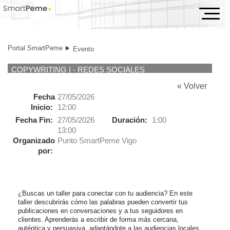
Evento
Portal SmartPeme
Evento
COPYWRITING I - REDES SOCIALES
« Volver
Fecha
27/05/2026
Inicio:
12:00
Fecha Fin:
27/05/2026
Duración:
1:00
13:00
Organizado
Punto SmartPeme Vigo
por:
¿Buscas un taller para conectar con tu audiencia? En este 
taller descubrirás cómo las palabras pueden convertir tus 
publicaciones en conversaciones y a tus seguidores en 
clientes. Aprenderás a escribir de forma más cercana, 
auténtica y persuasiva, adaptándote a las audiencias locales.
