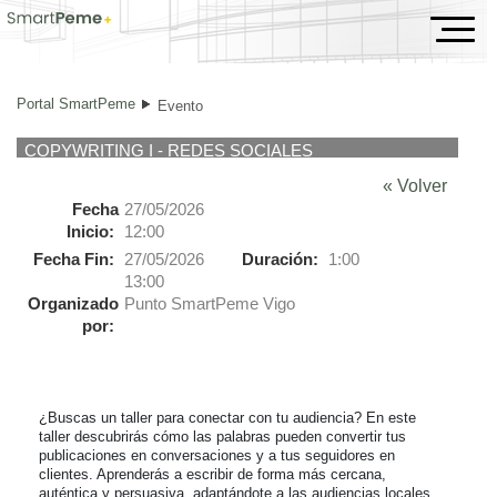
Evento
Portal SmartPeme
Evento
COPYWRITING I - REDES SOCIALES
« Volver
Fecha
27/05/2026
Inicio:
12:00
Fecha Fin:
27/05/2026
Duración:
1:00
13:00
Organizado
Punto SmartPeme Vigo
por:
¿Buscas un taller para conectar con tu audiencia? En este 
taller descubrirás cómo las palabras pueden convertir tus 
publicaciones en conversaciones y a tus seguidores en 
clientes. Aprenderás a escribir de forma más cercana, 
auténtica y persuasiva, adaptándote a las audiencias locales.
