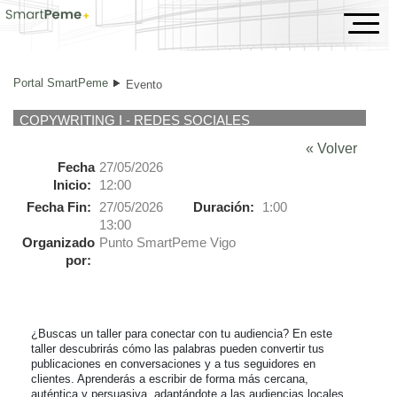
Evento
Portal SmartPeme
Evento
COPYWRITING I - REDES SOCIALES
« Volver
Fecha
27/05/2026
Inicio:
12:00
Fecha Fin:
27/05/2026
Duración:
1:00
13:00
Organizado
Punto SmartPeme Vigo
por:
¿Buscas un taller para conectar con tu audiencia? En este 
taller descubrirás cómo las palabras pueden convertir tus 
publicaciones en conversaciones y a tus seguidores en 
clientes. Aprenderás a escribir de forma más cercana, 
auténtica y persuasiva, adaptándote a las audiencias locales.
