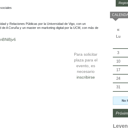
Regist
sociales

CALENDA
icidad y Relaciones Públicas por la Universidad de Vigo, con un 
 de A Coruña y un master en marketing digital por la UCM, con más de 
«
Lu
tnBNiBjv6
3
Para solicitar
plaza para el
10
evento, es
17
necesario
inscribirse
24
31
No 
Próxim
Leyen