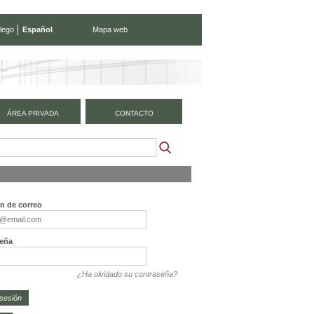
lego
Español
Mapa web
ÁREA PRIVADA
CONTACTO
ón de correo
eña
¿Ha olvidado su contraseña?