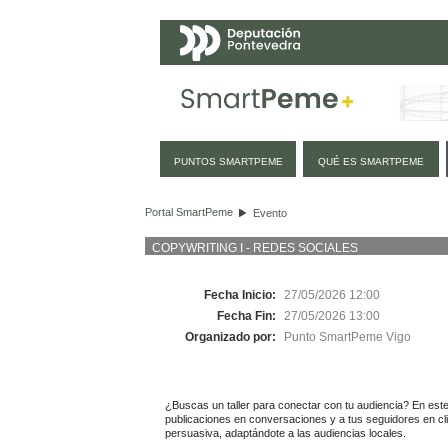
Navegación
PUNTOS SMARTPEME
QUÉ ES SMARTPEME
Evento
Portal SmartPeme
Evento
COPYWRITING I - REDES SOCIALES
Fecha Inicio:
27/05/2026 12:00
Fecha Fin:
27/05/2026 13:00
Organizado por:
Punto SmartPeme Vigo
¿Buscas un taller para conectar con tu audiencia? En este 
publicaciones en conversaciones y a tus seguidores en cli
persuasiva, adaptándote a las audiencias locales.
