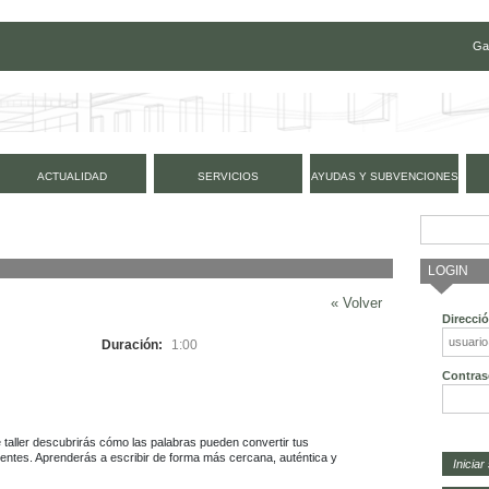
Ga
ACTUALIDAD
SERVICIOS
AYUDAS Y SUBVENCIONES
LOGIN
« Volver
Direcci
Duración:
1:00
Contras
taller descubrirás cómo las palabras pueden convertir tus 
entes. Aprenderás a escribir de forma más cercana, auténtica y 