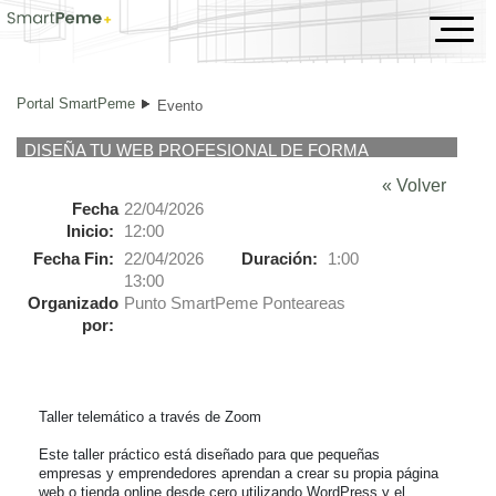
Evento
Portal SmartPeme
Evento
DISEÑA TU WEB PROFESIONAL DE FORMA
SENCILLA CON WORDPRESS
« Volver
Fecha
22/04/2026
Inicio:
12:00
Fecha Fin:
22/04/2026
Duración:
1:00
13:00
Organizado
Punto SmartPeme Ponteareas
por:
Taller telemático a través de Zoom

Este taller práctico está diseñado para que pequeñas 
empresas y emprendedores aprendan a crear su propia página 
web o tienda online desde cero utilizando WordPress y el 