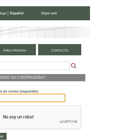
lego
Español
Mapa web
ÁREA PRIVADA
CONTACTO
IDADO SU CONTRASEÑA?
ón de correo
(requerido)