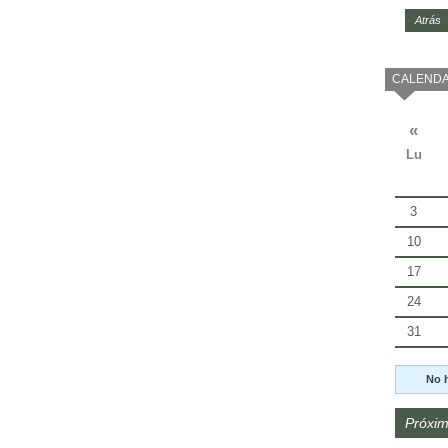
Atrás
CALENDA
«
Lu
3
10
17
24
31
No 
Próxim