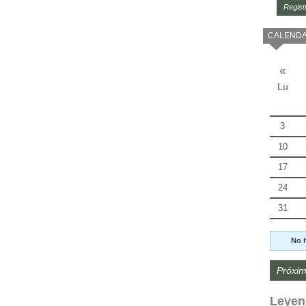
Regist
CALENDA
«
Lu
3
10
17
24
31
No 
Próxim
Leyen