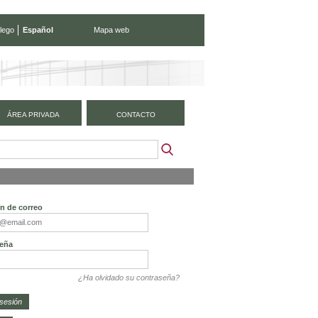
lego
Español
Mapa web
ÁREA PRIVADA
CONTACTO
ón de correo
eña
¿Ha olvidado su contraseña?