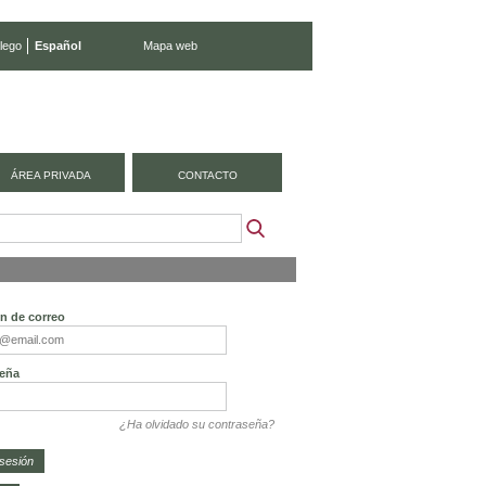
lego
Español
Mapa web
ÁREA PRIVADA
CONTACTO
ón de correo
eña
¿Ha olvidado su contraseña?