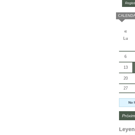
Regist
CALENDA
«
Lu
6
13
20
27
No 
Próxim
Leyen