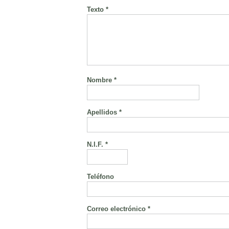
Texto *
Nombre *
Apellidos *
N.I.F. *
Teléfono
Correo electrónico *