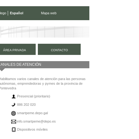
lego
Español
Mapa web
ÁREA PRIVADA
CONTACTO
CANALES DE ATENCIÓN
Habilitamos varios canales de atención para las personas
autónomas, emprendedoras y pymes de la provincia de
Pontevedra
Presencial (prioritario)
886 202 020
smartpeme.depo.gal
info.smartpeme@depo.es
Dispositivos móviles