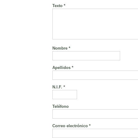
Texto *
Nombre *
Apellidos *
N.I.F. *
Teléfono
Correo electrónico *