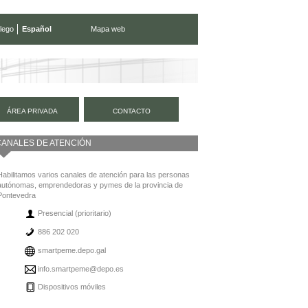
lego
Español
Mapa web
ÁREA PRIVADA
CONTACTO
CANALES DE ATENCIÓN
Habilitamos varios canales de atención para las personas
autónomas, emprendedoras y pymes de la provincia de
Pontevedra
Presencial (prioritario)
886 202 020
smartpeme.depo.gal
info.smartpeme@depo.es
Dispositivos móviles