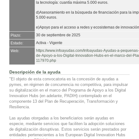
la tecnología: cuantía máxima 5.000 euros.
d)Asesoramiento en la búsqueda de financiación para la imp
5.000 euros.
e)Apoyo para el acceso a redes y ecosistemas de innovación
30 de septiembre de 2025
Plazo:
Activa - Vigente
Estado:
https://www.infoayudas.com/Infoayudas-Ayudas-a-pequenas
Web:
de-Apoyo-a-los-Digital-Innovation-Hubs-en-el-marco-del-Pl
117970.php
Descripción de la ayuda
"El objeto de esta convocatoria es la concesión de ayudas a
pymes, en régimen de concurrencia no competitiva, para impulsar
su digitalización en el marco del Programa de Apoyo a los Digital
Innovation Hubs (en adelante, PADIH) contemplado en el
componente 13 del Plan de Recuperación, Transformación y
Resiliencia.
Las ayudas otorgadas a los beneficiarios serán ayudas en
especie, mediante servicios que faciliten la adopción soluciones
de digitalización disruptivas. Estos servicios serán prestados por
entidades pertenecientes a los European Digital Innovation Hubs