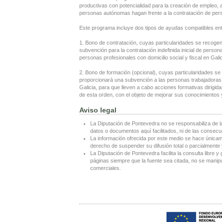
productivas con potencialidad para la creación de empleo, a
personas autónomas hagan frente a la contratación de per
Este programa incluye dos tipos de ayudas compatibles ent
1. Bono de contratación, cuyas particularidades se recogen 
subvención para la contratación indefinida inicial de per
personas profesionales con domicilio social y fiscal en Galic
2. Bono de formación (opcional), cuyas particularidades se 
proporcionará una subvención a las personas trabajadoras 
Galicia, para que lleven a cabo acciones formativas dirig
de esta orden, con el objeto de mejorar sus conocimientos y
Aviso legal
La Diputación de Pontevedra no se responsabiliza de l
datos o documentos aquí facilitados, ni de las consecu
La información ofrecida por este medio se hace únicame
derecho de suspender su difusión total o parcialmente y
La Diputación de Pontevedra facilita la consulta libre y 
páginas siempre que la fuente sea citada, no se manipul
comerciales.