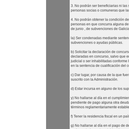
3. No podrán ser beneficiarias ni las
personas socias o comuneras que las
4. No podrán obtener la condición de
personas en que concurra alguna de l
de junio , de subvenciones de Galicia
la) Ser condenadas mediante sentenci
subvenciones o ayudas públicas.
b) Solicitar la declaración de concur
declaradas en concurso, salvo que en 
judicial o ser inhabilitadas conforme 
en la sentencia de cualificación del 
c) Dar lugar, por causa de la que fue
suscrito con la Administración.
d) Estar incursa en alguno de los su
y) No hallarse al día en el cumplimien
pendiente de pago alguna otra deuda
términos reglamentariamente estable
f) Tener la residencia fiscal en un pa
g) No hallarse al día en el pago de 