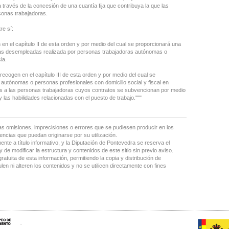
 través de la concesión de una cuantía fija que contribuya la que las
sonas trabajadoras.
re sí:
en el capítulo II de esta orden y por medio del cual se proporcionará una
sonas desempleadas realizada por personas trabajadoras autónomas o
ia.
recogen en el capítulo III de esta orden y por medio del cual se
autónomas o personas profesionales con domicilio social y fiscal en
idas a las personas trabajadoras cuyos contratos se subvencionan por medio
 las habilidades relacionadas con el puesto de trabajo."""
as omisiones, imprecisiones o errores que se pudiesen producir en los
encias que puedan originarse por su utilización.
nte a título informativo, y la Diputación de Pontevedra se reserva el
 de modificar la estructura y contenidos de este sitio sin previo aviso.
gratuita de esta información, permitiendo la copia y distribución de
en ni alteren los contenidos y no se utilicen directamente con fines