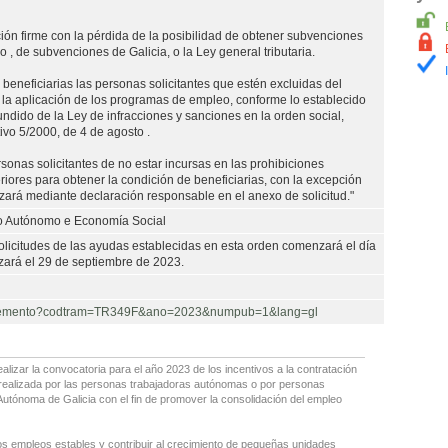
ón firme con la pérdida de la posibilidad de obtener subvenciones
 , de subvenciones de Galicia, o la Ley general tributaria.
beneficiarias las personas solicitantes que estén excluidas del
 la aplicación de los programas de empleo, conforme lo establecido
efundido de la Ley de infracciones y sanciones en la orden social,
ivo 5/2000, de 4 de agosto .
ersonas solicitantes de no estar incursas en las prohibiciones
riores para obtener la condición de beneficiarias, con la excepción
lizará mediante declaración responsable en el anexo de solicitud."
lo Autónomo e Economía Social
solicitudes de las ayudas establecidas en esta orden comenzará el día
lizará el 29 de septiembre de 2023.
rocedemento?codtram=TR349F&ano=2023&numpub=1&lang=gl
ealizar la convocatoria para el año 2023 de los incentivos a la contratación
s realizada por las personas trabajadoras autónomas o por personas
 Autónoma de Galicia con el fin de promover la consolidación del empleo
os empleos estables y contribuir al crecimiento de pequeñas unidades