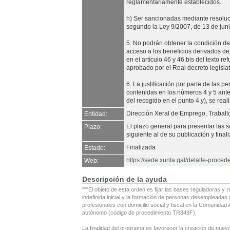
reglamentariamente establecidos.
h) Ser sancionadas mediante resoluci
segundo la Ley 9/2007, de 13 de junio
5. No podrán obtener la condición de 
acceso a los beneficios derivados de
en el artículo 46 y 46.bis del texto r
aprobado por el Real decreto legislat
6. La justificación por parte de las p
contenidas en los números 4 y 5 ante
del recogido en el punto 4.y), se rea
Dirección Xeral de Emprego, Trabal
Entidad:
El plazo general para presentar las 
Plazo:
siguiente al de su publicación y fina
Finalizada
Estado:
https://sede.xunta.gal/detalle-p
Web:
Descripción de la ayuda
"""El objeto de esta orden es fijar las bases reguladoras y r
indefinida inicial y la formación de personas desempleada
profesionales con domicilio social y fiscal en la Comunidad
autónomo (código de procedimiento TR349F).
La finalidad del programa es favorecer la creación de nuev