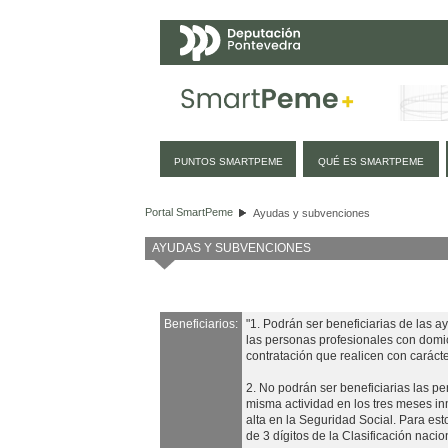
Navegación
PUNTOS SMARTPEME
QUÉ ES SMARTPEME
Ayudas y subvenciones
Portal SmartPeme
Ayudas y subvenciones
AYUDAS Y SUBVENCIONES
Beneficiarios:
"1. Podrán ser beneficiarias de las 
las personas profesionales con domicil
contratación que realicen con carácte
2. No podrán ser beneficiarias las 
misma actividad en los tres meses in
alta en la Seguridad Social. Para est
de 3 dígitos de la Clasificación nac