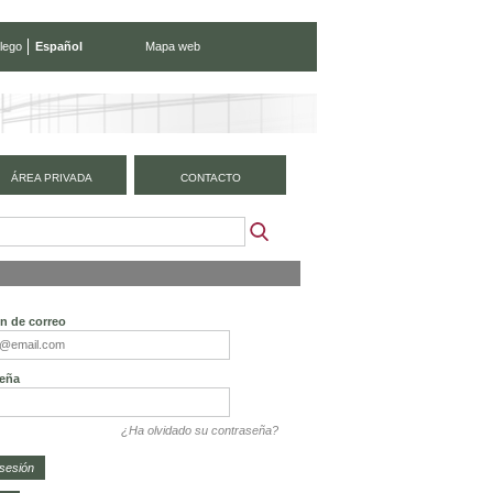
lego
Español
Mapa web
ÁREA PRIVADA
CONTACTO
ón de correo
eña
¿Ha olvidado su contraseña?