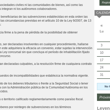
Regist
 sociedades civiles ni las comunidades de bienes, así como las
 integran ni los autónomos colaboradores.
CALENDA
 beneficiarias de las subvenciones establecidas en esta orden las
as circunstancias previstas en el artículo 10 de la Ley 9/2007, de 13
«
:
Lu
a firme a la pena de pérdida de la posibilidad de obtener
so, ser declaradas insolventes en cualquier procedimiento, hallarse
3
este adquiriera la eficacia un convenio, estar sujetas la intervención
la Ley concursal sin que concluya el período de inhabilitación fijado
10
concurso.
17
ran declaradas culpables, a la resolución firme de cualquiera contrato
24
31
puestos de incompatibilidades que establezca la normativa vigente.
to de los deberes tributarios o frente a la Seguridad Social o tener
No 
 con la Administración pública de la Comunidad Autónoma en los
cidos.
Próxim
ís o territorio calificado reglamentariamente como paraíso fiscal.
deberes por reintegro de subvenciones en los términos
Leyen