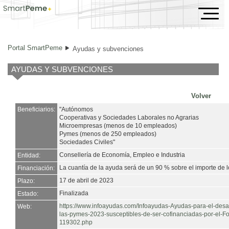
Ayudas y subvenciones
Portal SmartPeme
Ayudas y subvenciones
AYUDAS Y SUBVENCIONES
Volver
Beneficiarios:
"Autónomos
Cooperativas y Sociedades Laborales no Agrarias
Microempresas (menos de 10 empleados)
Pymes (menos de 250 empleados)
Sociedades Civiles"
Consellería de Economía, Empleo e Industria
Entidad:
La cuantía de la ayuda será de un 90 % sobre el importe de 
Financiación:
17 de abril de 2023
Plazo:
Finalizada
Estado:
https://www.infoayudas.com/Infoayudas-Ayudas-para-el-desa
Web:
las-pymes-2023-susceptibles-de-ser-cofinanciadas-por-el-F
119302.php