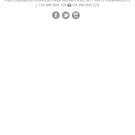
Pazo Deputación Provincial. Avda. Montero Ríos, s/n - 36071 Pontevedra ES
|
+34 986 804 100
+34 986 804 124
Facebook
Twitter
YouTube