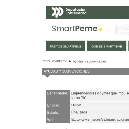
Navegación
PUNTOS SMARTPEME
QUÉ ES SMARTPEME
Ayudas y subvenciones
Portal SmartPeme
Ayudas y subvenciones
AYUDAS Y SUBVENCIONES
Beneficiarios:
Emprendedores y pymes que impulsen 
sector TIC.
ENISA
Entidad:
Finalizada
Estado:
http://www.enisa.es/es/financiacion/i
Web: