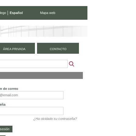
lego
Español
Mapa web
ÁREA PRIVADA
CONTACTO
ón de correo
eña
¿Ha olvidado su contraseña?