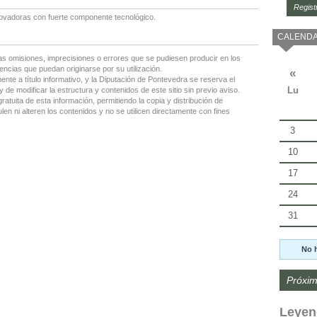
Regist
nnovadoras con fuerte componente tecnológico.
CALENDA
as omisiones, imprecisiones o errores que se pudiesen producir en los
encias que puedan originarse por su utilización.
«
nte a título informativo, y la Diputación de Pontevedra se reserva el
Lu
 de modificar la estructura y contenidos de este sitio sin previo aviso.
gratuita de esta información, permitiendo la copia y distribución de
en ni alteren los contenidos y no se utilicen directamente con fines
3
10
17
24
31
No 
Próxim
Leyen