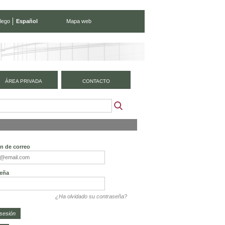
lego
Español
Mapa web
ÁREA PRIVADA
CONTACTO
ón de correo
eña
¿Ha olvidado su contraseña?