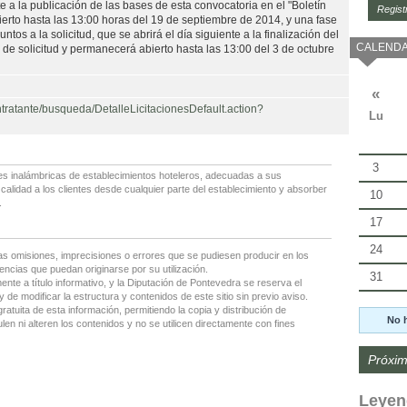
nte a la publicación de las bases de esta convocatoria en el "Boletín
Regist
ierto hasta las 13:00 horas del 19 de septiembre de 2014, y una fase
untos a la solicitud, que se abrirá el día siguiente a la finalización del
CALENDA
 de solicitud y permanecerá abierto hasta las 13:00 del 3 de octubre
«
contratante/busqueda/DetalleLicitacionesDefault.action?
Lu
3
des inalámbricas de establecimientos hoteleros, adecuadas a sus
 calidad a los clientes desde cualquier parte del establecimiento y absorber
10
.
17
24
as omisiones, imprecisiones o errores que se pudiesen producir en los
encias que puedan originarse por su utilización.
31
nte a título informativo, y la Diputación de Pontevedra se reserva el
 de modificar la estructura y contenidos de este sitio sin previo aviso.
gratuita de esta información, permitiendo la copia y distribución de
No 
en ni alteren los contenidos y no se utilicen directamente con fines
Próxim
Leyen