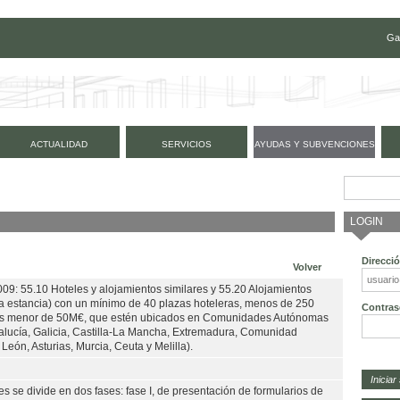
Ga
ACTUALIDAD
SERVICIOS
AYUDAS Y SUBVENCIONES
LOGIN
Direcci
Volver
09: 55.10 Hoteles y alojamientos similares y 55.20 Alojamientos
orta estancia) con un mínimo de 40 plazas hoteleras, menos de 250
Contras
os menor de 50M€, que estén ubicados en Comunidades Autónomas
lucía, Galicia, Castilla-La Mancha, Extremadura, Comunidad
 León, Asturias, Murcia, Ceuta y Melilla).
es se divide en dos fases: fase I, de presentación de formularios de