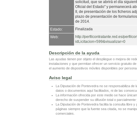
solicitud, que se abrirá el día siguie
Oficial del Estado" y permanecerá ab
II, de presentación de los ficheros adj
plazo de presentación de formularios
de 2014.
Finalizada
Estado:
http://perfilcontratante.red.es/perfil
Web:
idLicitacion=599&visualizar=0
Descripción de la ayuda
Las ayudas tienen por objeto el despliegue o mejora de re
instalaciones y que permitan ofrecer un servicio gratuito de
el aumento de dispositivos móviles disponibles por persona
Aviso legal
La Diputación de Pontevedra no se responsabiliza de l
datos o documentos aquí facilitados, ni de las consecu
La información ofrecida por este medio se hace únicame
derecho de suspender su difusión total o parcialmente y
La Diputación de Pontevedra facilita la consulta libre y 
páginas siempre que la fuente sea citada, no se manipul
comerciales.