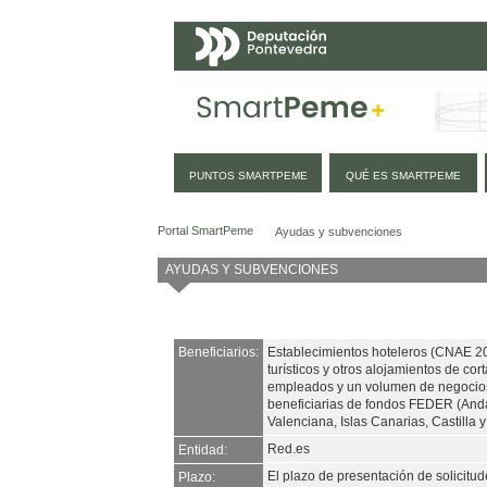
Navegación
PUNTOS SMARTPEME
QUÉ ES SMARTPEME
Ayudas y subvenciones
Portal SmartPeme
Ayudas y subvenciones
AYUDAS Y SUBVENCIONES
Beneficiarios:
Establecimientos hoteleros (CNAE 20
turísticos y otros alojamientos de c
empleados y un volumen de negoci
beneficiarias de fondos FEDER (Anda
Valenciana, Islas Canarias, Castilla y
Red.es
Entidad:
El plazo de presentación de solicitud
Plazo: