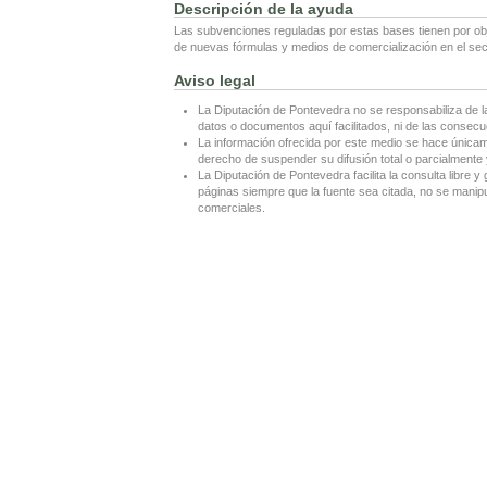
Descripción de la ayuda
Las subvenciones reguladas por estas bases tienen por obj
de nuevas fórmulas y medios de comercialización en el sect
Aviso legal
La Diputación de Pontevedra no se responsabiliza de l
datos o documentos aquí facilitados, ni de las consecu
La información ofrecida por este medio se hace únicame
derecho de suspender su difusión total o parcialmente y
La Diputación de Pontevedra facilita la consulta libre y 
páginas siempre que la fuente sea citada, no se manipul
comerciales.