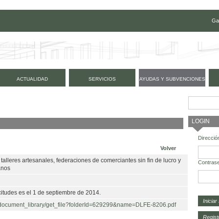
Ga
ACTUALIDAD
SERVICIOS
AYUDAS Y SUBVENCIONES
LOGIN
Direcció
Volver
 talleres artesanales, federaciones de comerciantes sin fin de lucro y
Contras
anos
citudes es el 1 de septiembre de 2014.
/c/document_library/get_file?folderId=629299&name=DLFE-8206.pdf
Regist