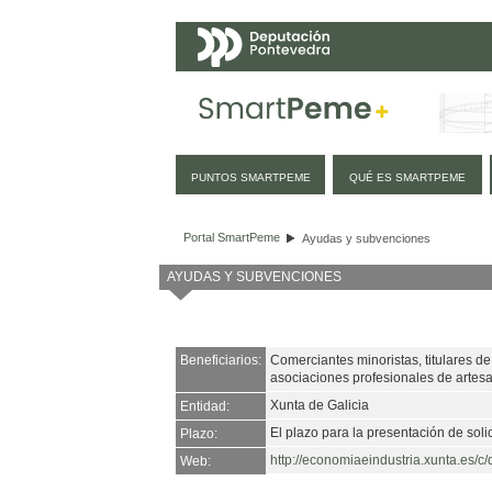
Navegación
PUNTOS SMARTPEME
QUÉ ES SMARTPEME
Ayudas y subvenciones
Portal SmartPeme
Ayudas y subvenciones
AYUDAS Y SUBVENCIONES
Beneficiarios:
Comerciantes minoristas, titulares de
asociaciones profesionales de artes
Xunta de Galicia
Entidad:
El plazo para la presentación de soli
Plazo:
http://economiaeindustria.xunta.es
Web: