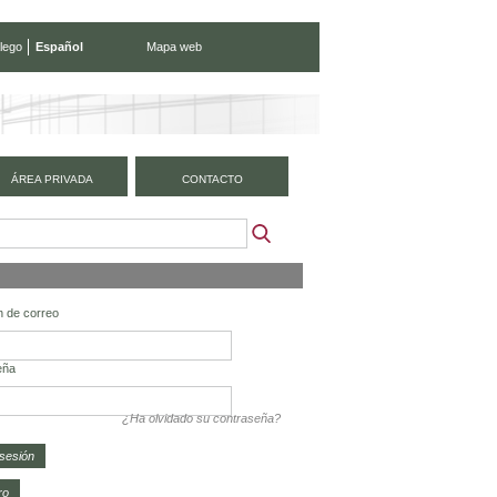
lego
Español
Mapa web
ÁREA PRIVADA
CONTACTO
n de correo
eña
¿Ha olvidado su contraseña?
ro