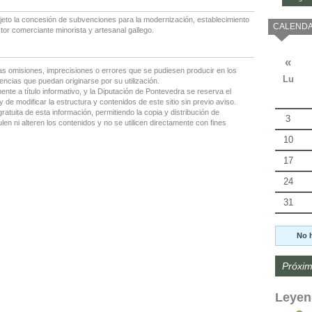
eto la concesión de subvenciones para la modernización, establecimiento
CALENDA
or comerciante minorista y artesanal gallego.
«
as omisiones, imprecisiones o errores que se pudiesen producir en los
Lu
encias que puedan originarse por su utilización.
nte a título informativo, y la Diputación de Pontevedra se reserva el
 de modificar la estructura y contenidos de este sitio sin previo aviso.
gratuita de esta información, permitiendo la copia y distribución de
3
en ni alteren los contenidos y no se utilicen directamente con fines
10
17
24
31
No 
Próxim
Leyen