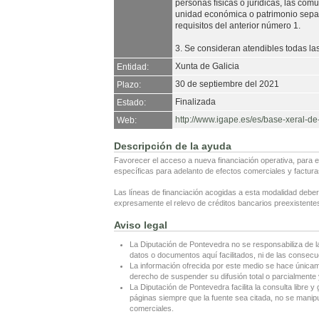
personas físicas o jurídicas, las com
unidad económica o patrimonio separ
requisitos del anterior número 1.
3. Se consideran atendibles todas la
Xunta de Galicia
Entidad:
30 de septiembre del 2021
Plazo:
Finalizada
Estado:
http://www.igape.es/es/base-xeral-d
Web:
Descripción de la ayuda
Favorecer el acceso a nueva financiación operativa, para el
específicas para adelanto de efectos comerciales y factura
Las líneas de financiación acogidas a esta modalidad deber
expresamente el relevo de créditos bancarios preexistente
Aviso legal
La Diputación de Pontevedra no se responsabiliza de l
datos o documentos aquí facilitados, ni de las consecu
La información ofrecida por este medio se hace únicame
derecho de suspender su difusión total o parcialmente y
La Diputación de Pontevedra facilita la consulta libre y 
páginas siempre que la fuente sea citada, no se manipul
comerciales.