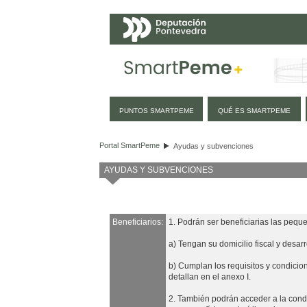
Navegación
PUNTOS SMARTPEME
QUÉ ES SMARTPEME
Ayudas y subvenciones
Portal SmartPeme
Ayudas y subvenciones
AYUDAS Y SUBVENCIONES
Beneficiarios:
1. Podrán ser beneficiarias las pequ
a) Tengan su domicilio fiscal y desar
b) Cumplan los requisitos y condicio
detallan en el anexo I.
2. También podrán acceder a la condi