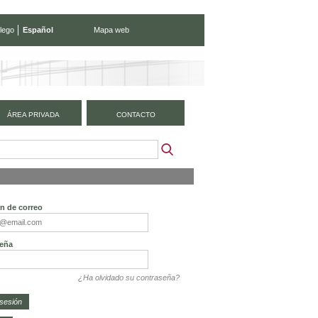
lego
Español
Mapa web
ÁREA PRIVADA
CONTACTO
ón de correo
eña
¿Ha olvidado su contraseña?