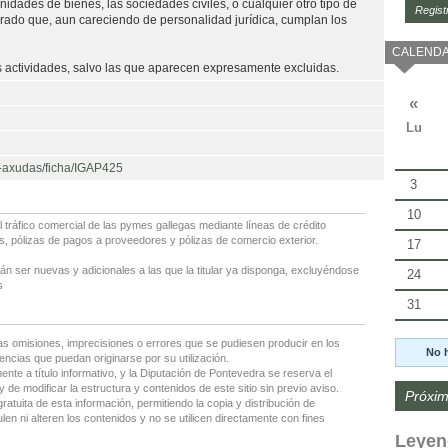
unidades de bienes, las sociedades civiles, o cualquier otro tipo de
Regist
ado que, aun careciendo de personalidad jurídica, cumplan los
CALENDA
s actividades, salvo las que aparecen expresamente excluidas.
«
Lu
e-axudas/ficha/IGAP425
3
10
 tráfico comercial de las pymes gallegas mediante líneas de crédito
s, pólizas de pagos a proveedores y pólizas de comercio exterior.
17
án ser nuevas y adicionales a las que la titular ya disponga, excluyéndose
24
s
31
as omisiones, imprecisiones o errores que se pudiesen producir en los
No 
encias que puedan originarse por su utilización.
nte a título informativo, y la Diputación de Pontevedra se reserva el
 de modificar la estructura y contenidos de este sitio sin previo aviso.
Próxim
gratuita de esta información, permitiendo la copia y distribución de
en ni alteren los contenidos y no se utilicen directamente con fines
Leyen