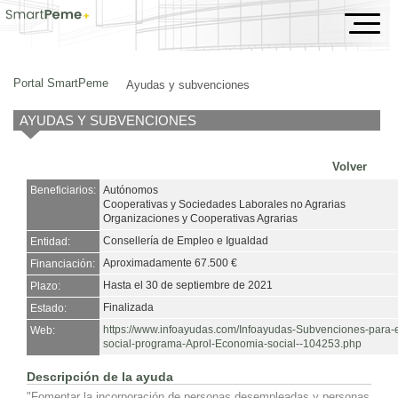
Ayudas y subvenciones
Portal SmartPeme
Ayudas y subvenciones
AYUDAS Y SUBVENCIONES
Volver
Beneficiarios:
Autónomos
Cooperativas y Sociedades Laborales no Agrarias
Organizaciones y Cooperativas Agrarias
Consellería de Empleo e Igualdad
Entidad:
Aproximadamente 67.500 €
Financiación:
Hasta el 30 de septiembre de 2021
Plazo:
Finalizada
Estado:
https://www.infoayudas.com/Infoayudas-Subvenciones-para-
Web:
social-programa-Aprol-Economia-social--104253.php
Descripción de la ayuda
"Fomentar la incorporación de personas desempleadas y personas