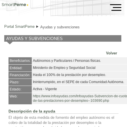
Ayudas y subvenciones
Portal SmartPeme
Ayudas y subvenciones
AYUDAS Y SUBVENCIONES
Volver
Beneficiarios:
Autónomos y Particulares / Personas físicas.
Ministerio de Empleo y Seguridad Social
Entidad:
Hasta el 100% de la prestación por desempleo.
Financiación:
Ininterrumpido, en el SEPE de cada Comunidad Autónoma.
Plazo:
Activa - Vigente
Estado:
https://www.infoayudas.com/Infoayudas-Subvencion-de-cuotas
Web:
de-las-prestaciones-por-desempleo--103690.php
Descripción de la ayuda
El objeto de esta medida de fomento del empleo autónomo es el
cobro de la totalidad de la prestación por desempleo o la