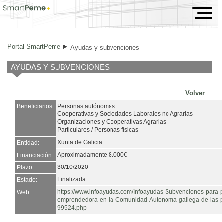
Ayudas y subvenciones
Portal SmartPeme
Ayudas y subvenciones
AYUDAS Y SUBVENCIONES
Volver
Beneficiarios:
Personas autónomas
Cooperativas y Sociedades Laborales no Agrarias
Organizaciones y Cooperativas Agrarias
Particulares / Personas físicas
Xunta de Galicia
Entidad:
Aproximadamente 8.000€
Financiación:
30/10/2020
Plazo:
Finalizada
Estado:
https://www.infoayudas.com/Infoayudas-Subvenciones-para-p
Web:
emprendedora-en-la-Comunidad-Autonoma-gallega-de-las-pe
99524.php