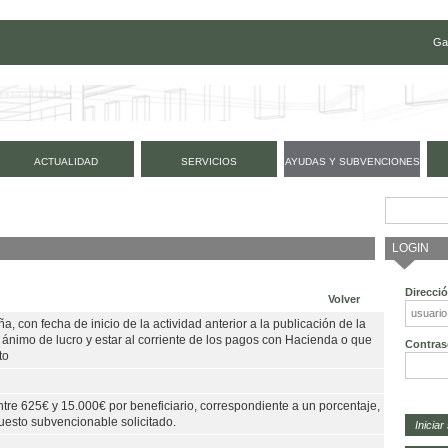
Ga
ACTUALIDAD
SERVICIOS
AYUDAS Y SUBVENCIONES
LOGIN
Direcci
Volver
 con fecha de inicio de la actividad anterior a la publicación de la
n ánimo de lucro y estar al corriente de los pagos con Hacienda o que
Contras
to
tre 625€ y 15.000€ por beneficiario, correspondiente a un porcentaje,
uesto subvencionable solicitado.