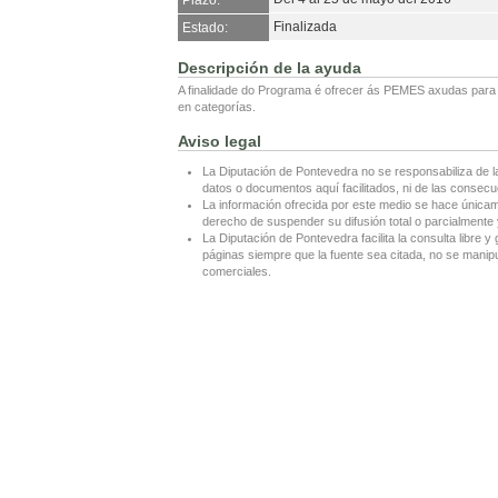
Plazo:
Finalizada
Estado:
Descripción de la ayuda
A finalidade do Programa é ofrecer ás PEMES axudas para a
en categorías.
Aviso legal
La Diputación de Pontevedra no se responsabiliza de l
datos o documentos aquí facilitados, ni de las consecu
La información ofrecida por este medio se hace únicame
derecho de suspender su difusión total o parcialmente y
La Diputación de Pontevedra facilita la consulta libre y 
páginas siempre que la fuente sea citada, no se manipul
comerciales.