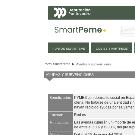
Navegación
PUNTOS SMARTPEME
QUÉ ES SMARTPEME
Ayudas y subvenciones
Portal SmartPeme
Ayudas y subvenciones
AYUDAS Y SUBVENCIONES
Beneficiarios:
PYMES con domicilio social en España,
oferta. No tratarse de una entidad si
hayan recibido ayudas por salvamen
Red.es
Entidad:
Las ayudas cubrirán un importe de en
Financiación:
de entre el 50% y el 80%, del presup
Del 4 al 25 de mayo del 2016