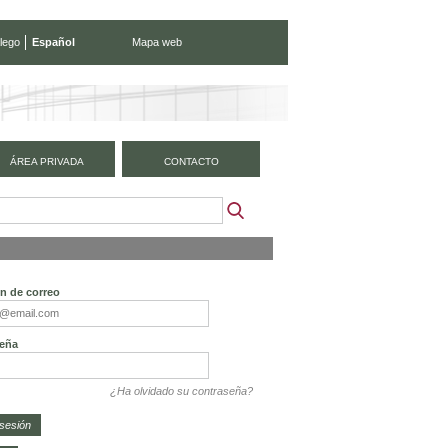
lego
Español
Mapa web
ÁREA PRIVADA
CONTACTO
ón de correo
eña
¿Ha olvidado su contraseña?