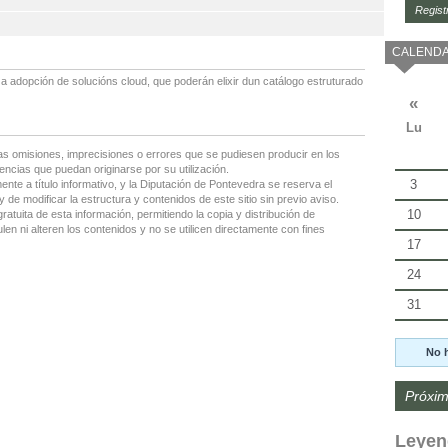
Regist
CALENDA
 adopción de solucións cloud, que poderán elixir dun catálogo estruturado
«
Lu
as omisiones, imprecisiones o errores que se pudiesen producir en los
encias que puedan originarse por su utilización.
3
nte a título informativo, y la Diputación de Pontevedra se reserva el
 de modificar la estructura y contenidos de este sitio sin previo aviso.
10
gratuita de esta información, permitiendo la copia y distribución de
en ni alteren los contenidos y no se utilicen directamente con fines
17
24
31
No 
Próxim
Leyen