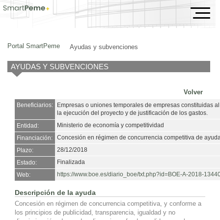
Ayudas y subvenciones
Portal SmartPeme
Ayudas y subvenciones
AYUDAS Y SUBVENCIONES
Volver
Beneficiarios:
Empresas o uniones temporales de empresas constituidas al e
la ejecución del proyecto y de justificación de los gastos.
Ministerio de economía y competitividad
Entidad:
Concesión en régimen de concurrencia competitiva de ayudas
Financiación:
28/12/2018
Plazo:
Finalizada
Estado:
https://www.boe.es/diario_boe/txt.php?id=BOE-A-2018-1344
Web:
Descripción de la ayuda
Concesión en régimen de concurrencia competitiva, y conforme a
los principios de publicidad, transparencia, igualdad y no