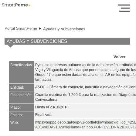
Ayudas y subvenciones
Portal SmartPeme
Ayudas y subvenciones
AYUDAS Y SUBVENCIONES
Volver
Beneficiarios:
Pymes o empresas autónomas de la demarcación territorial 
Vigo y Vilagarcía de Arousa que pertenezcan a alguno de lo
Grupo 47 o que estén dadas de alta en el IAE en los epígrafe
farmacias.
ASOC - Cámara de comercio, industria e navegación de Pon
Entidad:
Cuantía máxima de 1.200 € para la realización de Diagnósti
Financiación:
Convocatoria.
Hasta el 23/10/2018
Plazo:
Finalizada
Estado:
https://boppo.depo.gal/bop-v2-portlet/download?id=idd_
Web:
A01498DA9182&fileName=an.bop.PONTEVEDRA.20180917