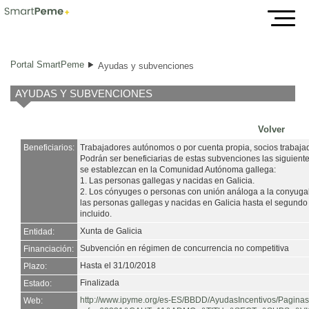
Ayudas y subvenciones
Portal SmartPeme
Ayudas y subvenciones
AYUDAS Y SUBVENCIONES
Volver
Beneficiarios:
Trabajadores autónomos o por cuenta propia, socios trabaja
Podrán ser beneficiarias de estas subvenciones las siguient
se establezcan en la Comunidad Autónoma gallega:
1. Las personas gallegas y nacidas en Galicia.
2. Los cónyuges o personas con unión análoga a la conyugal
las personas gallegas y nacidas en Galicia hasta el segund
incluido.
Xunta de Galicia
Entidad:
Subvención en régimen de concurrencia no competitiva
Financiación:
Hasta el 31/10/2018
Plazo:
Finalizada
Estado:
http://www.ipyme.org/es-ES/BBDD/AyudasIncentivos/Paginas
Web: