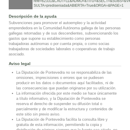
refe=62331&CAUT=11&ADMO=&TITU=&SECT=&SUBS=&VI
SULTA=prediseniada&ABIERTA=True&ORGA=&PAGE=1
Descripción de la ayuda
Subvenciones para promover el autoempleo y la actividad
emprendedora en la Comunidad Autónoma gallega de las personas
gallegas retornadas y de sus descendientes, subvencionando los
gastos que supone su establecimiento como personas
trabajadoras autónomas o por cuenta propia, o como socias
trabajadoras de sociedades laborales o cooperativas de trabajo
asociado.
Aviso legal
La Diputación de Pontevedra no se responsabiliza de las
omisiones, imprecisiones o errores que se pudiesen
producir en los datos o documentos aquí facilitados, ni de
las consecuencias que puedan originarse por su utilización.
La información ofrecida por este medio se hace únicamente
a título informativo, y la Diputación de Pontevedra se
reserva el derecho de suspender su difusión total o
parcialmente y de modificar la estructura y contenidos de
este sitio sin previo aviso.
La Diputación de Pontevedra facilita la consulta libre y
gratuita de esta información, permitiendo la copia y
distribución de páginas siempre que la fuente sea citada, no